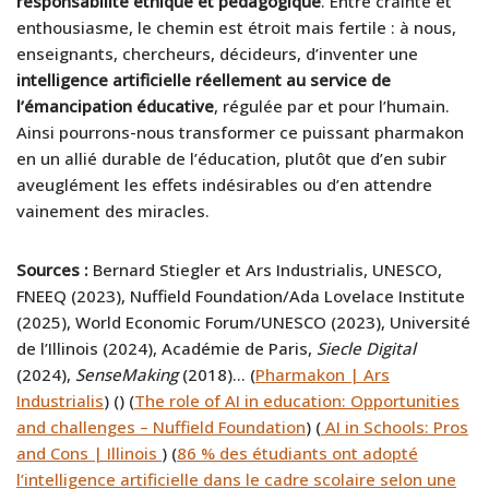
responsabilité éthique et pédagogique
. Entre crainte et
enthousiasme, le chemin est étroit mais fertile : à nous,
enseignants, chercheurs, décideurs, d’inventer une
intelligence artificielle réellement au service de
l’émancipation éducative
, régulée par et pour l’humain.
Ainsi pourrons-nous transformer ce puissant pharmakon
en un allié durable de l’éducation, plutôt que d’en subir
aveuglément les effets indésirables ou d’en attendre
vainement des miracles.
Sources :
Bernard Stiegler et Ars Industrialis, UNESCO,
FNEEQ (2023), Nuffield Foundation/Ada Lovelace Institute
(2025), World Economic Forum/UNESCO (2023), Université
de l’Illinois (2024), Académie de Paris,
Siecle Digital
(2024),
SenseMaking
(2018)… (
Pharmakon | Ars
Industrialis
) (
) (
The role of AI in education: Opportunities
and challenges – Nuffield Foundation
) (
AI in Schools: Pros
and Cons | Illinois
) (
86 % des étudiants ont adopté
l’intelligence artificielle dans le cadre scolaire selon une