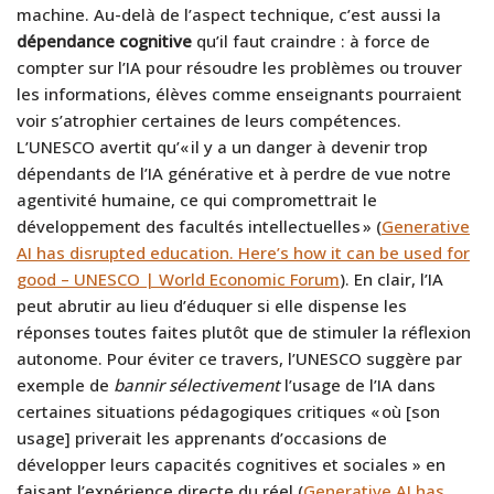
machine. Au-delà de l’aspect technique, c’est aussi la
dépendance cognitive
qu’il faut craindre : à force de
compter sur l’IA pour résoudre les problèmes ou trouver
les informations, élèves comme enseignants pourraient
voir s’atrophier certaines de leurs compétences.
L’UNESCO avertit qu’« il y a un danger à devenir trop
dépendants de l’IA générative et à perdre de vue notre
agentivité humaine, ce qui compromettrait le
développement des facultés intellectuelles » (
Generative
AI has disrupted education. Here’s how it can be used for
good – UNESCO | World Economic Forum
). En clair, l’IA
peut abrutir au lieu d’éduquer si elle dispense les
réponses toutes faites plutôt que de stimuler la réflexion
autonome. Pour éviter ce travers, l’UNESCO suggère par
exemple de
bannir sélectivement
l’usage de l’IA dans
certaines situations pédagogiques critiques « où [son
usage] priverait les apprenants d’occasions de
développer leurs capacités cognitives et sociales » en
faisant l’expérience directe du réel (
Generative AI has