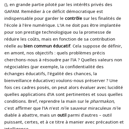
(
), en grande partie piloté par les intérêts privés des
GAFAM. Remédier à ce déficit démocratique est
indispensable pour garder le
contrôle
sur les finalités de
l’école à l’ère numérique. L’IA ne doit pas être implantée
pour son prestige technologique ou la promesse de
réduire les coûts, mais en fonction de sa contribution
réelle au
bien commun éducatif
. Cela suppose de définir,
en amont, nos objectifs : quels problèmes précis
cherchons-nous à résoudre par l’IA ? Quelles valeurs non
négociables (par exemple, la confidentialité des
échanges éducatifs, l’égalité des chances, la
bienveillance éducative) voulons-nous préserver ? Une
fois ces cadres posés, on peut alors évaluer avec lucidité
quelles applications d’IA sont pertinentes et sous quelles
conditions. Bref, reprendre la main sur le
pharmakon
,
c’est affirmer que l’IA n’est
ni
le sauveur miraculeux
ni
le
diable à abattre, mais un
outil
parmi d’autres – outil
puissant, certes, et à ce titre à manier avec précaution et
intelligence.