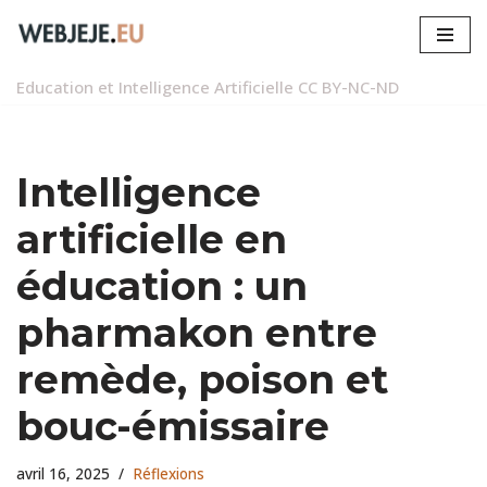
Aller
au
Education et Intelligence Artificielle
CC BY-NC-ND
contenu
Intelligence
artificielle en
éducation : un
pharmakon entre
remède, poison et
bouc-émissaire
avril 16, 2025
Réflexions