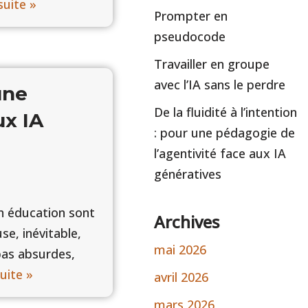
 suite »
Prompter en
pseudocode
Travailler en groupe
avec l’IA sans le perdre
une
De la fluidité à l’intention
ux IA
: pour une pédagogie de
l’agentivité face aux IA
génératives
 en éducation sont
Archives
se, inévitable,
mai 2026
pas absurdes,
suite »
avril 2026
mars 2026