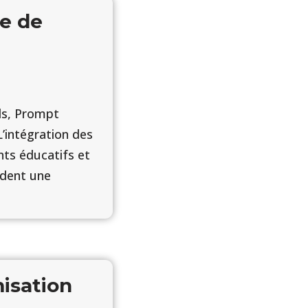
ie de
ls, Prompt
’intégration des
ts éducatifs et
èdent une
isation