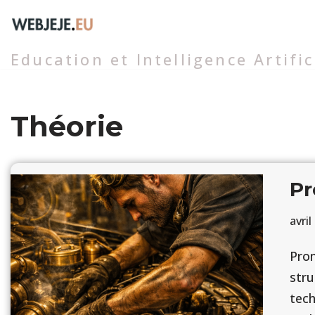
Aller
Education et Intelligence Artifi
au
contenu
Théorie
Pr
avril
Pro
stru
tech