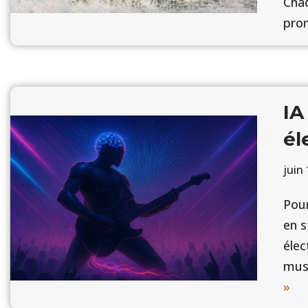
Cha
pro
IA
él
juin
Pour
en s
élec
musi
»