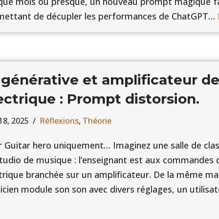
que mois ou presque, un nouveau prompt magique fai
mettant de décupler les performances de ChatGPT…
 générative et amplificateur de
ectrique : Prompt distorsion.
 18, 2025
Réflexions
,
Théorie
 Guitar hero uniquement… Imaginez une salle de cla
tudio de musique : l’enseignant est aux commandes d
trique branchée sur un amplificateur. De la même ma
cien module son son avec divers réglages, un utilis