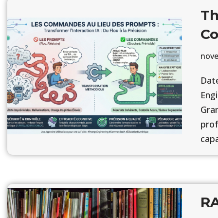
Th
Co
nove
Dat
Engi
Gran
prof
cap
RA