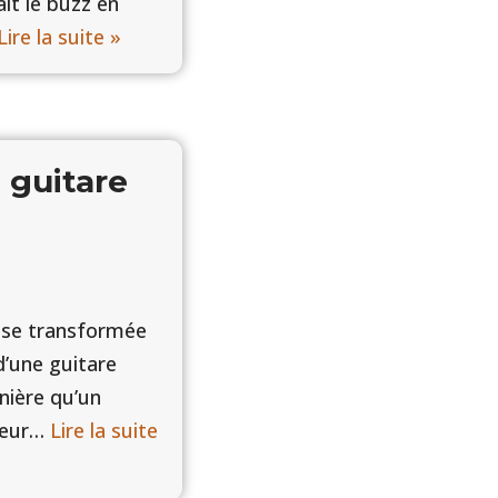
t le buzz en
Lire la suite »
 guitare
sse transformée
’une guitare
nière qu’un
ateur…
Lire la suite