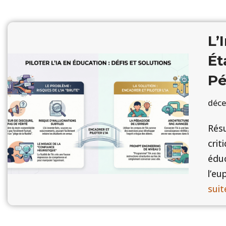
L’
Ét
Pé
déce
Résu
crit
éduc
l’eu
suit