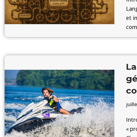
Lang
et i
co
La
gé
co
juill
Intr
« pr