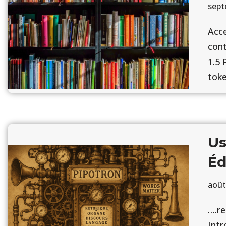
sept
Acce
con
1.5 
tok
Us
Éd
août
….re
Intr