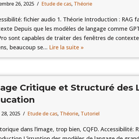
embre 26, 2025
Etude de cas
,
Théorie
ssibilité: fichier audio 1. Théorie Introduction : RAG f
texte Depuis que les modèles de langage comme GPT
Pro sont capables de traiter des fenêtres de contexte 
ens, beaucoup se…
Lire la suite »
age Critique et Structuré des
ucation
 28, 2025
Etude de cas
,
Théorie
,
Tutoriel
torique dans l’image, trop bien, CQFD. Accessibilité:
oduction L’irruption des modèles de langage de grande