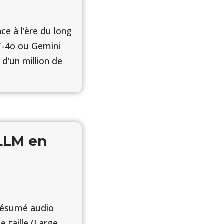
ace à l’ère du long
-4o ou Gemini
d’un million de
 LLM en
 Résumé audio
 taille (Large