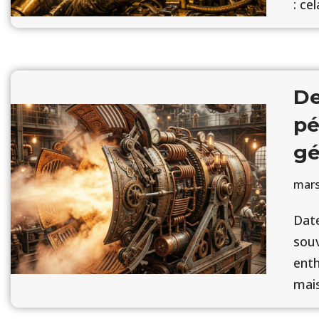
: ce
De
pé
gé
mars
Date
souv
enth
mais