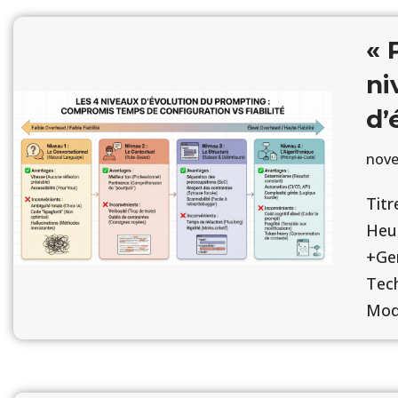
« 
ni
d’
nove
Titr
Heu
+Gem
Tech
Mod