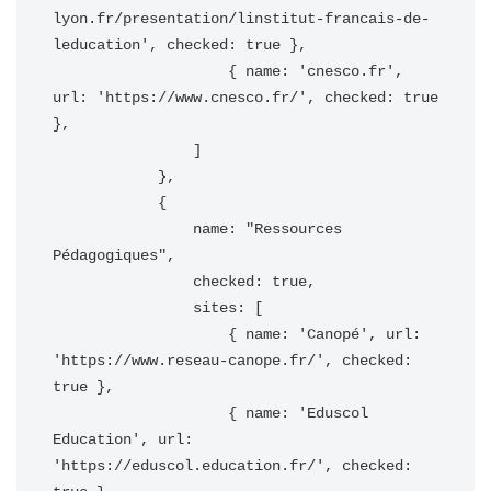
lyon.fr/presentation/linstitut-francais-de-
leducation', checked: true },

                    { name: 'cnesco.fr', 
url: 'https://www.cnesco.fr/', checked: true 
},

                ]

            },

            {

                name: "Ressources 
Pédagogiques",

                checked: true,

                sites: [

                    { name: 'Canopé', url: 
'https://www.reseau-canope.fr/', checked: 
true },

                    { name: 'Eduscol 
Education', url: 
'https://eduscol.education.fr/', checked: 