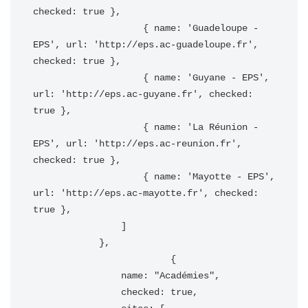
checked: true },

                    { name: 'Guadeloupe - 
EPS', url: 'http://eps.ac-guadeloupe.fr', 
checked: true },

                    { name: 'Guyane - EPS', 
url: 'http://eps.ac-guyane.fr', checked: 
true },

                    { name: 'La Réunion - 
EPS', url: 'http://eps.ac-reunion.fr', 
checked: true },

                    { name: 'Mayotte - EPS', 
url: 'http://eps.ac-mayotte.fr', checked: 
true },

                ]

            },

			 {

                name: "Académies",

                checked: true,
