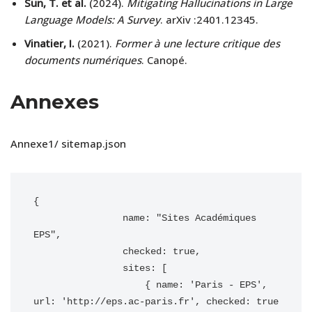
Sun, T. et al.
(2024).
Mitigating Hallucinations in Large
Language Models: A Survey
. arXiv :2401.12345.
Vinatier, I.
(2021).
Former à une lecture critique des
documents numériques
. Canopé.
Annexes
Annexe1/ sitemap.json
{

                name: "Sites Académiques 
EPS",

                checked: true,

                sites: [

                    { name: 'Paris - EPS', 
url: 'http://eps.ac-paris.fr', checked: true 