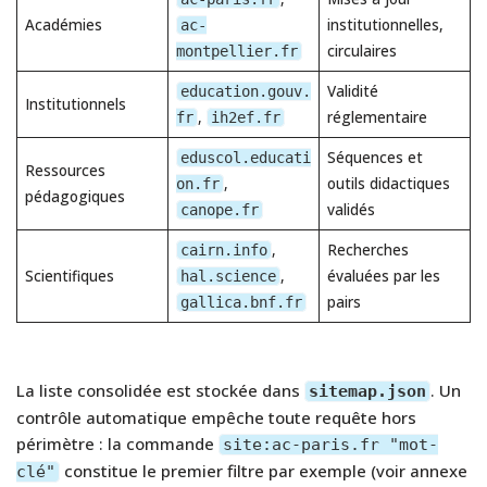
Académies
institutionnelles,
ac-
circulaires
montpellier.fr
Validité
education.gouv.
Institutionnels
,
réglementaire
fr
ih2ef.fr
Séquences et
eduscol.educati
Ressources
,
outils didactiques
on.fr
pédagogiques
validés
canope.fr
,
Recherches
cairn.info
Scientifiques
,
évaluées par les
hal.science
pairs
gallica.bnf.fr
La liste consolidée est stockée dans
. Un
sitemap.json
contrôle automatique empêche toute requête hors
périmètre : la commande
site:ac-paris.fr "mot-
constitue le premier filtre par exemple (voir annexe
clé"