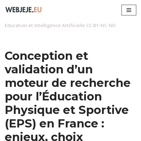
Aller
au
Education et Intelligence Artificielle
CC BY-NC-ND
contenu
Conception et
validation d’un
moteur de recherche
pour l’Éducation
Physique et Sportive
(EPS) en France :
enjeux, choix