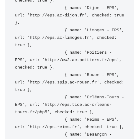
checked: true },

                    { name: 'Dijon - EPS', 
url: 'http://eps.ac-dijon.fr', checked: true 
},

                    { name: 'Limoges - EPS', 
url: 'http://eps.ac-limoges.fr', checked: 
true },

                    { name: 'Poitiers - 
EPS', url: 'http://ww2.ac-poitiers.fr/eps', 
checked: true },

                    { name: 'Rouen - EPS', 
url: 'http://eps.spip.ac-rouen.fr', checked: 
true },

                    { name: 'Orléans-Tours - 
EPS', url: 'http://eps.tice.ac-orleans-
tours.fr/php5', checked: true },

                    { name: 'Reims - EPS', 
url: 'http://eps-reims.fr', checked: true },

                    { name: 'Besançon - 