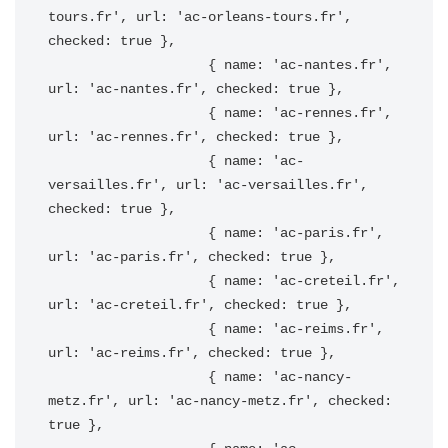
tours.fr', url: 'ac-orleans-tours.fr', 
checked: true },

                    { name: 'ac-nantes.fr', 
url: 'ac-nantes.fr', checked: true },

                    { name: 'ac-rennes.fr', 
url: 'ac-rennes.fr', checked: true },

                    { name: 'ac-
versailles.fr', url: 'ac-versailles.fr', 
checked: true },

                    { name: 'ac-paris.fr', 
url: 'ac-paris.fr', checked: true },

                    { name: 'ac-creteil.fr', 
url: 'ac-creteil.fr', checked: true },

                    { name: 'ac-reims.fr', 
url: 'ac-reims.fr', checked: true },

                    { name: 'ac-nancy-
metz.fr', url: 'ac-nancy-metz.fr', checked: 
true },
