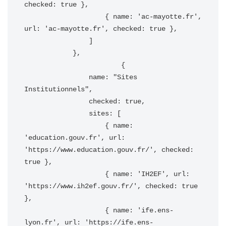
checked: true },

                    { name: 'ac-mayotte.fr', 
url: 'ac-mayotte.fr', checked: true },

                ]

            },

			{

                name: "Sites 
Institutionnels",

                checked: true,

                sites: [

                    { name: 
'education.gouv.fr', url: 
'https://www.education.gouv.fr/', checked: 
true },

                    { name: 'IH2EF', url: 
'https://www.ih2ef.gouv.fr/', checked: true 
},

                    { name: 'ife.ens-
lyon.fr', url: 'https://ife.ens-