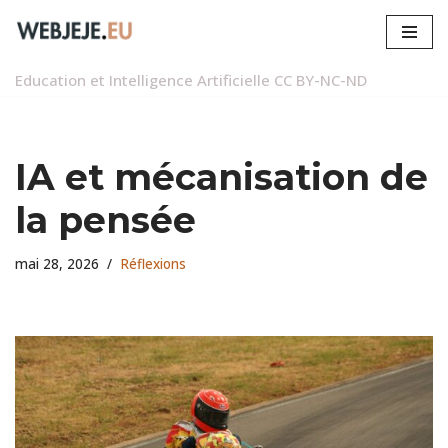
Aller
au
Education et Intelligence Artificielle
CC BY-NC-ND
contenu
IA et mécanisation de
la pensée
mai 28, 2026
Réflexions