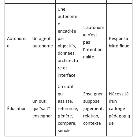
Une
autonomi
e
L’autonom
encadrée
ie n’est
Autonomi
Un agent
par
Responsa
pas
e
autonome
objectifs,
bilité floue
l’intention
données,
nalité
architectu
re et
interface
Un outil
qui
Enseigner
Nécessité
Un outil
assiste,
suppose
d’un
Éducation
qui “sait”
reformule,
jugement,
cadrage
enseigner
génère,
relation,
pédagogiq
compare,
contexte
ue
simule