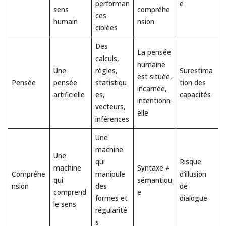
performan
e
sens
compréhe
ces
humain
nsion
ciblées
Des
La pensée
calculs,
humaine
Une
règles,
Surestima
est située,
Pensée
pensée
statistiqu
tion des
incarnée,
artificielle
es,
capacités
intentionn
vecteurs,
elle
inférences
Une
machine
Une
qui
Risque
machine
Syntaxe ≠
Compréhe
manipule
d’illusion
qui
sémantiqu
nsion
des
de
comprend
e
formes et
dialogue
le sens
régularité
s