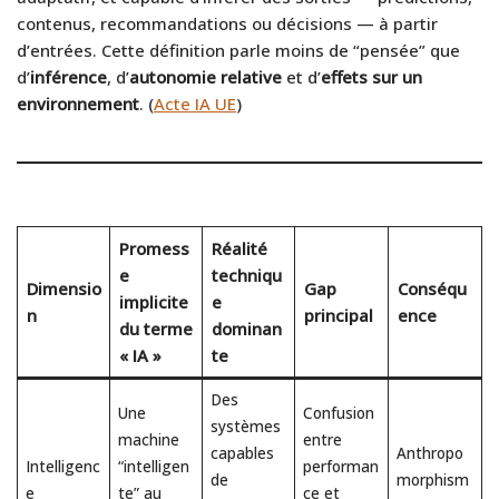
contenus, recommandations ou décisions — à partir
d’entrées. Cette définition parle moins de “pensée” que
d’
inférence
, d’
autonomie relative
et d’
effets sur un
environnement
. (
Acte IA UE
)
Promess
Réalité
e
techniqu
Dimensio
Gap
Conséqu
implicite
e
n
principal
ence
du terme
dominan
« IA »
te
Des
Une
Confusion
systèmes
machine
entre
capables
Anthropo
Intelligenc
“intelligen
performan
de
morphism
e
te” au
ce et